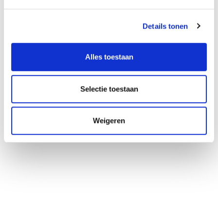
behandelen, omdat we precies weten waar de
oorzaak ligt van uw pijn. Bij het eerste contact met
onze praktijk kunt u vragen naar echografie.
Details tonen
Uiteraard zal uw therapeut het onderzoek ook zelf
voorstellen wanneer dat bijdraagt aan uw
behandeling.
Alles toestaan
Selectie toestaan
Weigeren