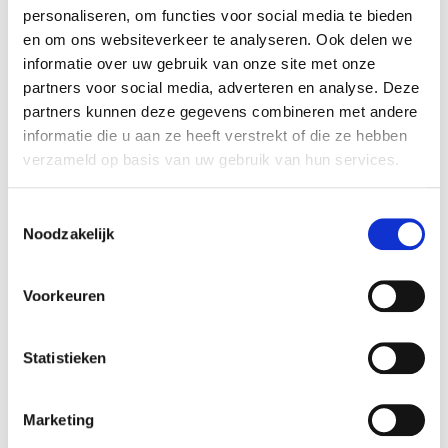
personaliseren, om functies voor social media te bieden
en om ons websiteverkeer te analyseren. Ook delen we
informatie over uw gebruik van onze site met onze
partners voor social media, adverteren en analyse. Deze
partners kunnen deze gegevens combineren met andere
informatie die u aan ze heeft verstrekt of die ze hebben
verzameld op basis van uw gebruik van hun services.
Toestemmingsselectie
Noodzakelijk
Echografie is een onderzoeksmethode van de
fysiotherapeut om klachten in uw lichaam op te
Voorkeuren
sporen. Met echografisch onderzoek zijn we in staat
om aandoeningen in het lichaam duidelijk in
beeld te
brengen. Denk hierbij aan ontstekingen,
verkalkingen, peesscheuren of vochtophopingen.
Statistieken
Tijdens het maken van de echo kunt u zelf meekijken.
De fysiotherapeut die de echo maakt, legt daarbij
duidelijk uit wat hij of zij ziet. Een duidelijke echo,
Marketing
maakt het eenvoudiger om uw klacht gericht te