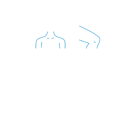
Schouder
>
Knie
>